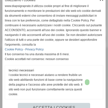
Utilizziamo i cookies
www.diapsigraprato.it utilizza cookie propri al fine di migliorare il
funzionamento e monitorare le prestazioni del sito web e/o cookie derivati
da strumenti esterni che consentono di inviare messaggi pubblicitari in
linea con le tue preferenze, come dettagliato nella Cookie Policy. Per
continuare è necessario autorizzare i nostri cookie. Cliccando sul pulsante
ACCONSENTO, acconsenti all'uso dei cookie. Ignorando questo banner e
navigando il sito acconsenti all'uso dei cookie. Se non desideri autorizzare
<< PRECEDENTE
SUCCESSIVO >>
l'utilizzo di tutti o una parte dei cookie, oppure se desideri approfondire
l'argomento, consulta la
Cookie Policy
-
Privacy Policy
DI.A.PSI.GRA onlus - Sezione di Prato
Il tuo consenso ha una durata massima di 6 mesi.
59100 - PRATO
Cookie accettati nel consenso: nessun consenso
C.F 92034710480
tecnici necessari
diapsigraprato@gmail.com
I cookie tecnici e necessari aiutano a rendere fruibile un
Sostieni la nostra associazione!
sito web abilitando funzioni di base come la navigazione
Il nostro IBAN - IT18 J 01030 21507 000000134748
della pagina e l'accesso alle aree protette del sito web. Il
sito web non può funzionare correttamente senza questi
cookie.
Privacy Policy
-
Cookie Policy
ACCETTA I COOKIES