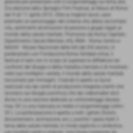
gratuite per presentare corti e lungometraggi sul tema alla
5/a edizione dello Spiraglio Film Festival, al Maxxi di Roma
dal 9 all´11 aprile 2015. Oltre ai migliori lavori, sarà
premiato un personaggio del cinema che abbia raccontato
vita, sentimenti ed emozioni di persone e gruppi legati al
mondo della salute mentale. Promosso da Roma Capitale -
Dipartimento Salute Mentale, ASL RMA - Roma Centro e
MAXXI - Museo Nazionale delle Arti del XXI secolo, in
partenariato con Fondazione Roma Solidale onlus, il
festival è nato con lo scopo di superare le diffidenze nei
confronti del disagio e della malattia mentale e di mostrare
nelle sue molteplici varietà, il mondo della salute mentale
raccontato per immagini. Il bando è aperto ai lavori
realizzati sia dai centri di produzione integrata (centri che
lavorano sul disagio psichico) che dai videomaker ed è
diviso in una sezione dedicata ai cortometraggi (durata
max 30´) e una riservata ai medio e lungometraggi (oltre i
30´). La partecipazione è aperta a tutti i generi (fiction,
documentario, animazione, ecc.), purché l´opera tratti il
tema della salute mentale, in modo esplicito o simbolico,
con risultati validi e originali. Una Giuria composta da