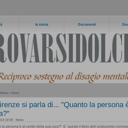
tà
la storia
Documenti
Dov
s
News
>
News
irenze si parla di... "Quanto la persona 
a?"
014 18:58
-
News
 la persona è al centro della sua cura?". E´ questo il titolo dell´undicesimo conve