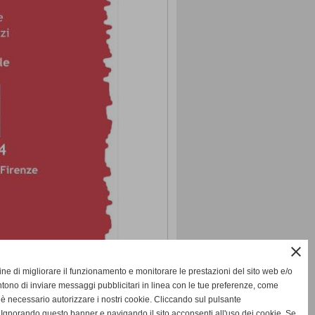
close
fine di migliorare il funzionamento e monitorare le prestazioni del sito web e/o
tono di inviare messaggi pubblicitari in linea con le tue preferenze, come
 è necessario autorizzare i nostri cookie. Cliccando sul pulsante
gnorando questo banner e navigando il sito acconsenti all'uso dei cookie. Se