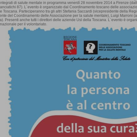
 integrati di salute mentale in programma venerdì 28 novembre 2014 a Firenze (dal
Panciatichi 87). L´evento è organizzato dal Coordinamento toscano delle associazio
 Toscana. Parteciperanno tra gli altri Stefania Saccardi (vicepresidente della R
ente del Coordinamento delle Associazione per la salute mentale), Luigi Marroni (ass
). Presenti anche tutti i direttori delle aziende Usl della Toscana. L´evento è orga
nazionale per il volontariato.