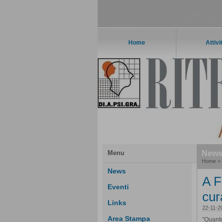
Home
Attivi
Menu
New
Home
>
News
A F
Eventi
cur
Links
22-11-2
Area Stampa
"Quanto