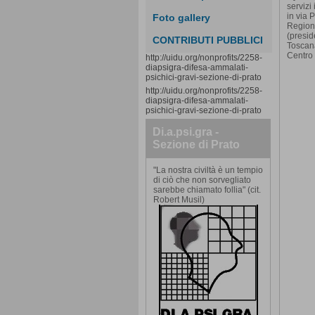
servizi
in via 
Foto gallery
Regione
(presid
CONTRIBUTI PUBBLICI
Toscana
Centro 
http://uidu.org/nonprofits/2258-
diapsigra-difesa-ammalati-
psichici-gravi-sezione-di-prato
http://uidu.org/nonprofits/2258-
diapsigra-difesa-ammalati-
psichici-gravi-sezione-di-prato
Di.a.psi.gra -
Sezione di Prato
"La nostra civiltà è un tempio
di ciò che non sorvegliato
sarebbe chiamato follia" (cit.
Robert Musil)